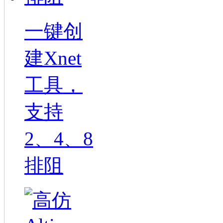
一键创
建Xnet
工具，
支持
2、4、8
排阻