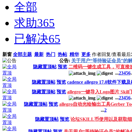
全部
求助
365
已解决
65
新窗
全部主题
最新
热门
热帖
精华
更多
作者
回复/查看
最后
公告:
关于用户“等待验证会员”的
隐藏置顶帖
预览
二维码一键生成工具，可直接
...
2
3
4
5
6
.
隐藏置顶帖
预览
cadence allegro 17.0软件
隐藏置顶帖
预览
allegro一键导入Logo图片 Sk
...
2
3
4
5
6
.
隐藏置顶帖
预览
allegro自动光绘输出工具Gerber Too
...
2
隐藏置顶帖
预览
论坛SKILL币使用以及获取
隐藏置顶帖
预览
关于用户“等待验证会员”的解决