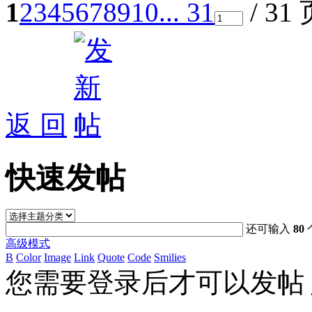
1
2
3
4
5
6
7
8
9
10
... 31
/ 31
返 回
快速发帖
还可输入
80
高级模式
B
Color
Image
Link
Quote
Code
Smilies
您需要登录后才可以发帖