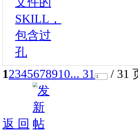
文件的
SKILL，
包含过
孔
1
2
3
4
5
6
7
8
9
10
... 31
/ 31
返 回