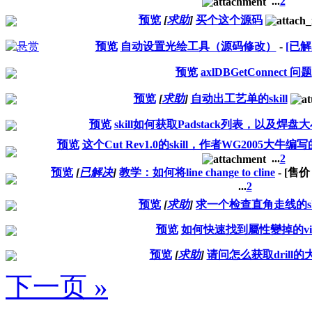
...
2
预览
[
求助
]
买个这个源码
预览
自动设置光绘工具（源码修改）
-
[已解
预览
axlDBGetConnect 问题
预览
[
求助
]
自动出工艺单的skill
预览
skill如何获取Padstack列表，以及焊盘
预览
这个Cut Rev1.0的skill，作者WG2005
...
2
预览
[
已解决
]
教学：如何将line change to cline
- [售
...
2
预览
[
求助
]
求一个检查直角走线的sk
预览
如何快速找到屬性變掉的vi
预览
[
求助
]
请问怎么获取drill的
下一页 »