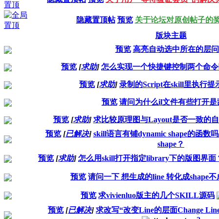
隐藏置顶帖
预览
关于论坛对原创帖子的
版块主题
预览
高亮自动选中所在的层问
预览
[
求助
]
怎么实现一个快捷键控制两个命令
预览
[
求助
]
录制的Script在skill里执行
预览
请问为什么il文件有些打开是
预览
[
求助
]
求比较原理图与Layout是否一致的自动
预览
[
已解决
]
skill语言有铺dynamic shape
shape？
预览
[
求助
]
怎么用skill打开指定library下的版图界面
预览
请问一下 想生成的line 转化成shap
预览
求vivienluo版主的几个SKILL源码
预览
[
已解决
]
求改写“改变Line的层面Change Line